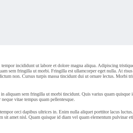
 tempor incididunt ut labore et dolore magna aliqua. Adipiscing tristiqu
uam sem fringilla ut morbi. Fringilla est ullamcorper eget nulla. At risus
dictum non. Cursus turpis massa tincidunt dui ut ornare lectus. Morbi tri
in aliquam sem fringilla ut morbi tincidunt. Quis varius quam quisque i
or neque vitae tempus quam pellentesque.
io tempor orci dapibus ultrices in. Enim nulla aliquet porttitor lacus l
diam sit amet nisl. Quam quisque id diam vel quam elementum pulvinar et