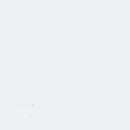
s Viverra Adipiscing
il 17, 2020
Hills