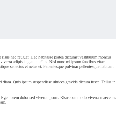
e risus nec feugiat. Hac habitasse platea dictumst vestibulum rhoncus
 viverra adipiscing at in tellus. Nisl nunc mi ipsum faucibus vitae
stique senectus et netus et. Pellentesque pulvinar pellentesque habitant
d diam. Quis ipsum suspendisse ultrices gravida dictum fusce. Tellus in
uctus. Eget lorem dolor sed viverra ipsum. Risus commodo viverra maecenas
iam.